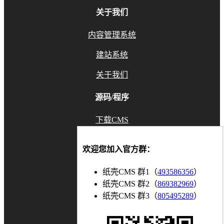
关于我们
内容管理系统
建站系统
关于我们
源码/程序
下载CMS
GitHub
欢迎您加入官方群：
Gitee
纸壳CMS 群1（
493586356
）
联系我们
纸壳CMS 群2（
869382969
）
纸壳CMS 群3（
805495289
）
知乎
博客