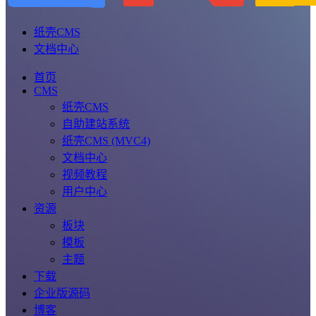
纸壳CMS
文档中心
首页
CMS
纸壳CMS
自助建站系统
纸壳CMS (MVC4)
文档中心
视频教程
用户中心
资源
板块
模板
主题
下载
企业版源码
博客