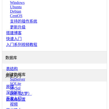
Windows
Ubuntu
Debian
CentOS
支持的操作系统
更新升级
搭建博客
快速入门
入门系列视频教程
数据库
表结构
创建数据库
开发入门
SqlServer
SQLite
原理
MySql
深度解析
DM（达梦）
开发入门
数据库配置
视频