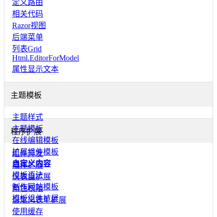
定义路由
相关代码
Razor视图
后端菜单
列表Grid
Html.EditorForModel
属性显示文本
主题模板
主题样式
主题模板
程序扩展
在线编辑模板
扩展组件模板
组件开发
自定义内容
插件扩展
模板语法
仪表盘扩展
制作网站模板
角色权限
模板组件扩展
自定义表单扩展
使用缓存