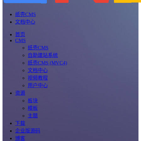
纸壳CMS
文档中心
首页
CMS
纸壳CMS
自助建站系统
纸壳CMS (MVC4)
文档中心
视频教程
用户中心
资源
板块
模板
主题
下载
企业版源码
博客