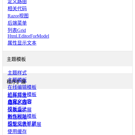
定义路由
相关代码
Razor视图
后端菜单
列表Grid
Html.EditorForModel
属性显示文本
主题模板
主题样式
主题模板
程序扩展
在线编辑模板
扩展组件模板
组件开发
自定义内容
插件扩展
模板语法
仪表盘扩展
制作网站模板
角色权限
模板组件扩展
自定义表单扩展
使用缓存