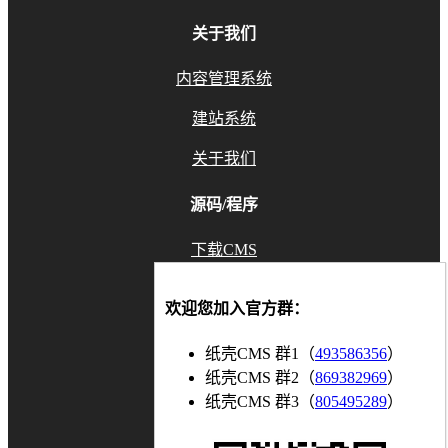
关于我们
内容管理系统
建站系统
关于我们
源码/程序
下载CMS
GitHub
欢迎您加入官方群：
Gitee
纸壳CMS 群1（
493586356
）
联系我们
纸壳CMS 群2（
869382969
）
纸壳CMS 群3（
805495289
）
知乎
博客