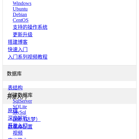
Windows
Ubuntu
Debian
CentOS
支持的操作系统
更新升级
搭建博客
快速入门
入门系列视频教程
数据库
表结构
创建数据库
开发入门
SqlServer
SQLite
原理
MySql
深度解析
DM（达梦）
开发入门
数据库配置
视频