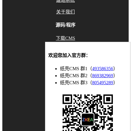
建站系统
关于我们
源码/程序
下载CMS
GitHub
欢迎您加入官方群：
Gitee
纸壳CMS 群1（
493586356
）
联系我们
纸壳CMS 群2（
869382969
）
纸壳CMS 群3（
805495289
）
知乎
博客
bilibili
微信公众号