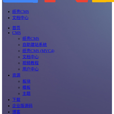
纸壳CMS
文档中心
首页
CMS
纸壳CMS
自助建站系统
纸壳CMS (MVC4)
文档中心
视频教程
用户中心
资源
板块
模板
主题
下载
企业版源码
博客