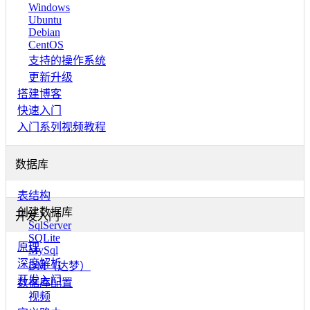
Windows
Ubuntu
Debian
CentOS
支持的操作系统
更新升级
搭建博客
快速入门
入门系列视频教程
数据库
表结构
创建数据库
开发入门
SqlServer
SQLite
原理
MySql
深度解析
DM（达梦）
开发入门
数据库配置
视频