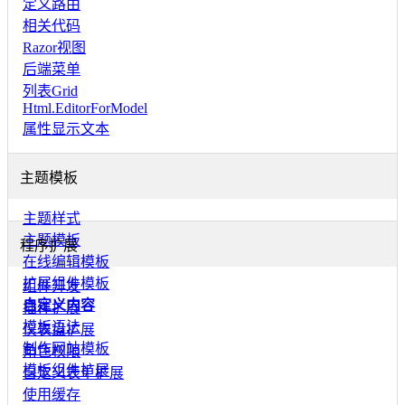
定义路由
相关代码
Razor视图
后端菜单
列表Grid
Html.EditorForModel
属性显示文本
主题模板
主题样式
主题模板
程序扩展
在线编辑模板
扩展组件模板
组件开发
自定义内容
插件扩展
模板语法
仪表盘扩展
制作网站模板
角色权限
模板组件扩展
自定义表单扩展
使用缓存